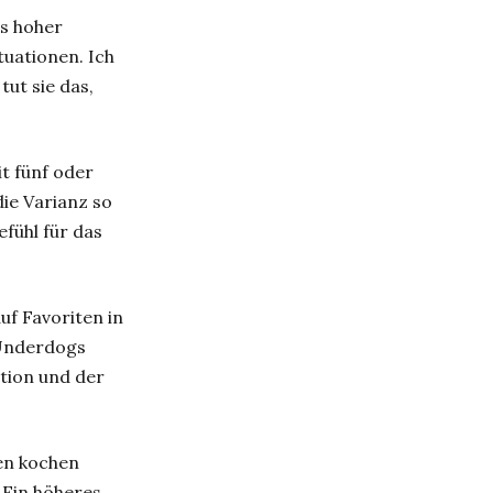
us hoher
tuationen. Ich
tut sie das,
t fünf oder
ie Varianz so
efühl für das
f Favoriten in
 Underdogs
ation und der
nen kochen
 Ein höheres