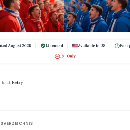
ted August 2026
Licensed
Available in US
Fast 
18+ Only
18+
o load.
Retry
TSVERZEICHNIS