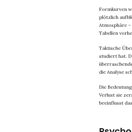
Formkurven wer
plötzlich aufb
Atmosphäre – 
Tabellen vorh
Taktische Über
studiert hat. 
überraschende
die Analyse sc
Die Bedeutung 
Verlust sie ze
beeinflusst das
Psycho