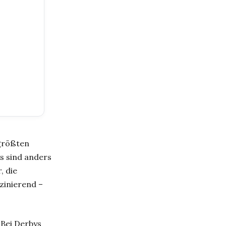
 größten
s sind anders
, die
zinierend –
 Bei Derbys