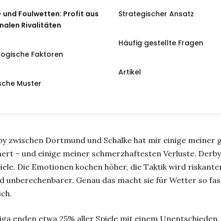
 und Foulwetten: Profit aus
Strategischer Ansatz
alen Rivalitäten
Häufig gestellte Fragen
logische Faktoren
Artikel
ische Muster
by zwischen Dortmund und Schalke hat mir einige meiner
ert – und einige meiner schmerzhaftesten Verluste. Derby
iele. Die Emotionen kochen höher, die Taktik wird riskanter
d unberechenbarer. Genau das macht sie für Wetter so fas
ich.
iga enden etwa 25% aller Spiele mit einem Unentschieden.