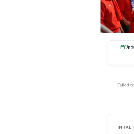
Upda
Failed t
INHAL