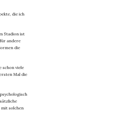
ekte, die ich
m Stadion ist
 für andere
rformen die
e schon viele
ersten Mal die
t psychologisch
sätzliche
 mit solchen