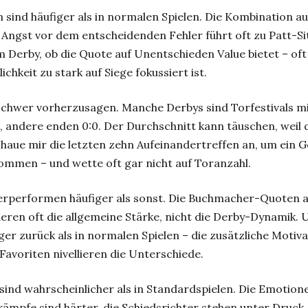
sind häufiger als in normalen Spielen. Die Kombination a
 Angst vor dem entscheidenden Fehler führt oft zu Patt-Si
m Derby, ob die Quote auf Unentschieden Value bietet – oft 
lichkeit zu stark auf Siege fokussiert ist.
schwer vorherzusagen. Manche Derbys sind Torfestivals mi
 andere enden 0:0. Der Durchschnitt kann täuschen, weil d
schaue mir die letzten zehn Aufeinandertreffen an, um ein G
ommen – und wette oft gar nicht auf Toranzahl.
erperformen häufiger als sonst. Die Buchmacher-Quoten au
ieren oft die allgemeine Stärke, nicht die Derby-Dynamik.
ger zurück als in normalen Spielen – die zusätzliche Motiv
Favoriten nivellieren die Unterschiede.
sind wahrscheinlicher als in Standardspielen. Die Emotio
kämpfe sind härter, die Schiedsrichter stehen unter Druck.