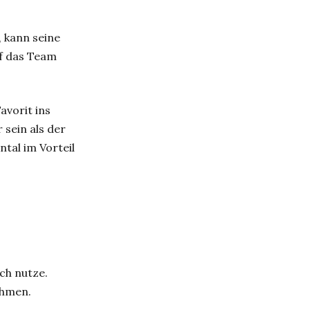
, kann seine
uf das Team
vorit ins
 sein als der
tal im Vorteil
ich nutze.
ahmen.