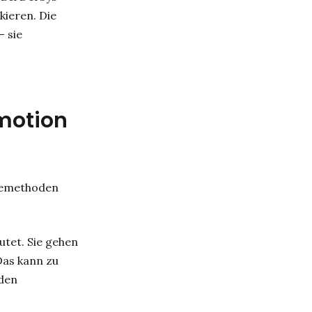
skieren. Die
 sie
emotion
ysemethoden
eutet. Sie gehen
Das kann zu
 den