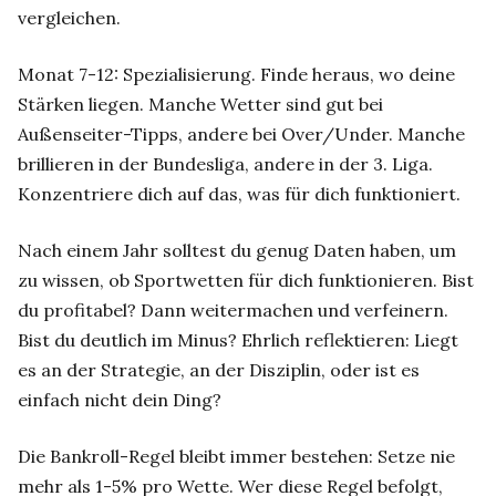
vergleichen.
Monat 7-12: Spezialisierung. Finde heraus, wo deine
Stärken liegen. Manche Wetter sind gut bei
Außenseiter-Tipps, andere bei Over/Under. Manche
brillieren in der Bundesliga, andere in der 3. Liga.
Konzentriere dich auf das, was für dich funktioniert.
Nach einem Jahr solltest du genug Daten haben, um
zu wissen, ob Sportwetten für dich funktionieren. Bist
du profitabel? Dann weitermachen und verfeinern.
Bist du deutlich im Minus? Ehrlich reflektieren: Liegt
es an der Strategie, an der Disziplin, oder ist es
einfach nicht dein Ding?
Die Bankroll-Regel bleibt immer bestehen: Setze nie
mehr als 1-5% pro Wette. Wer diese Regel befolgt,