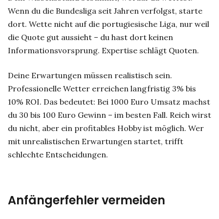
Wenn du die Bundesliga seit Jahren verfolgst, starte
dort. Wette nicht auf die portugiesische Liga, nur weil
die Quote gut aussieht – du hast dort keinen
Informationsvorsprung. Expertise schlägt Quoten.
Deine Erwartungen müssen realistisch sein.
Professionelle Wetter erreichen langfristig 3% bis
10% ROI. Das bedeutet: Bei 1000 Euro Umsatz machst
du 30 bis 100 Euro Gewinn – im besten Fall. Reich wirst
du nicht, aber ein profitables Hobby ist möglich. Wer
mit unrealistischen Erwartungen startet, trifft
schlechte Entscheidungen.
Anfängerfehler vermeiden