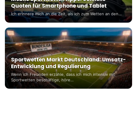
Quoten für Smartphone und Tablet
Ich erinnere mich an die Zeit, als ich zum Wetten an den…
Sportwetten Markt Deutschland: Umsatz-
Entwicklung und Regulierung
Wenn ich Freunden erzähle, dass ich mich intensiv mit
Sportwetten beschäftige, höre…