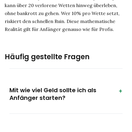
kann über 20 verlorene Wetten hinweg überleben,
ohne bankrott zu gehen. Wer 10% pro Wette setzt,
riskiert den schnellen Ruin. Diese mathematische
Realität gilt für Anfänger genauso wie für Profis.
Häufig gestellte Fragen
Mit wie viel Geld sollte ich als
Anfänger starten?