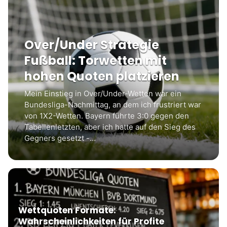
Over/Under Strategie
Fußball: Torwetten mit
hohen Quoten platzieren
Mein Einstieg in Over/Under-Wetten war ein
Bundesliga-Nachmittag, an dem ich frustriert war
von 1X2-Wetten. Bayern führte 3:0 gegen den
Tabellenletzten, aber ich hatte auf den Sieg des
Gegners gesetzt -…
Wettquoten Formate:
Wahrscheinlichkeiten für Profite