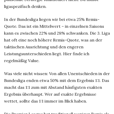
ligaspezifisch denken.
In der Bundesliga liegen wir bei etwa 25% Remis-
Quote. Das ist ein Mittelwert – in einzelnen Saisons
kann es zwischen 22% und 28% schwanken. Die 3. Liga
hat oft eine noch höhere Remis-Quote, was an der
taktischen Ausrichtung und den engeren
Leistungsunterschieden liegt. Hier finde ich
regelmäßig Value.
Was viele nicht wissen: Von allen Unentschieden in der
Bundesliga enden etwa 50% mit dem Ergebnis 1:1. Das
macht das 1:1 zum mit Abstand häufigsten exakten
Ergebnis überhaupt. Wer auf exakte Ergebnisse
wettet, sollte das 1:1 immer im Blick haben.