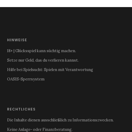
HINWEISE
18+ | Glücksspiel kann süchtig machen.
Setze nur Geld, das du verlieren kannst.
Hilfe bei Spielsucht:
Spielen mit Verantwortung
OASIS-Sperrsystem
RECHTLICHES
Die Inhalte dienen ausschließlich zu Informationszwecken.
Keine Anlage- oder Finanzberatung.