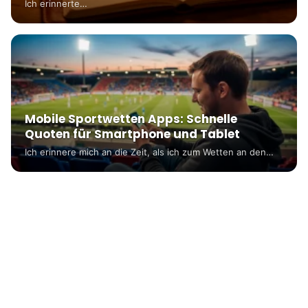
Ich erinnerte…
Mobile Sportwetten Apps: Schnelle
Quoten für Smartphone und Tablet
Ich erinnere mich an die Zeit, als ich zum Wetten an den…