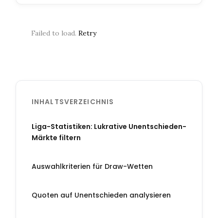
Failed to load.
Retry
INHALTSVERZEICHNIS
Liga-Statistiken: Lukrative Unentschieden-
Märkte filtern
Auswahlkriterien für Draw-Wetten
Quoten auf Unentschieden analysieren