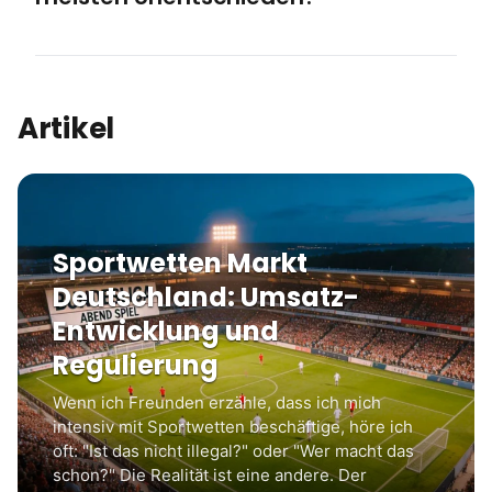
Artikel
Sportwetten Markt
Deutschland: Umsatz-
Entwicklung und
Regulierung
Wenn ich Freunden erzähle, dass ich mich
intensiv mit Sportwetten beschäftige, höre ich
oft: "Ist das nicht illegal?" oder "Wer macht das
schon?" Die Realität ist eine andere. Der